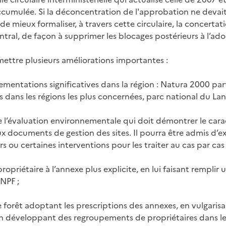
umulée. Si la déconcentration de l'approbation ne devait p
de mieux formaliser, à travers cette circulaire, la concertat
entral, de façon à supprimer les blocages postérieurs à l’ad
mettre plusieurs améliorations importantes :
lementations significatives dans la région : Natura 2000 part
dans les régions les plus concernées, parc national du La
de l’évaluation environnementale qui doit démontrer le car
x documents de gestion des sites. Il pourra être admis d’ex
ers ou certaines interventions pour les traiter au cas par cas 
ropriétaire à l’annexe plus explicite, en lui faisant remplir 
NPF ;
de forêt adoptant les prescriptions des annexes, en vulgaris
n développant des regroupements de propriétaires dans le