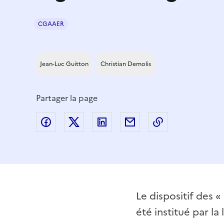
CGAAER
Jean-Luc Guitton
Christian Demolis
Partager la page
Partager sur Facebook
Partager sur Twitter
Partager sur LinkedIn
Partager par email
Copier dans le
Le dispositif des 
été institué par la