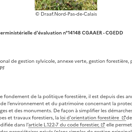
© Draaf.Nord-Pas-de-Calais
terministérielle d'évaluation n°14148 CGAAER - CGEDD
onal de gestion sylvicole, annexe verte, gestion forestière, 
PF
t le fondement de la politique forestière, il est depuis des
 de l’environnement et du patrimoine concernant la protec
ges et des monuments. De façon à simplifier les démarche
es et travaux forestiers, la
loi d'orientation forestière
de
ifiée dans l’
article L.122-7 du code forestier,
elle perme
es propriétaires privés (plans simples de gestion principal