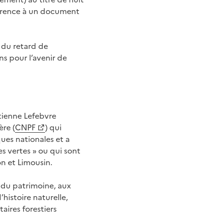
éférence à un document
s du retard de
ns pour l’avenir de
tienne Lefebvre
ère (
CNPF
) qui
ques nationales et a
s vertes » ou qui sont
on et Limousin.
t du patrimoine, aux
’histoire naturelle,
aires forestiers