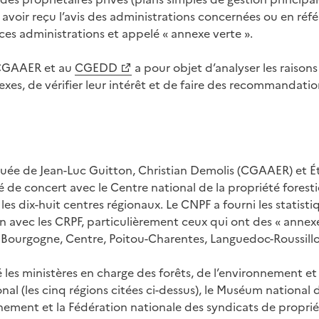
 avoir reçu l’avis des administrations concernées ou en r
ces administrations et appelé « annexe verte ».
 CGAAER et au
CGEDD
a pour objet d’analyser les raison
es, de vérifier leur intérêt et de faire des recommandatio
ituée de Jean-Luc Guitton, Christian Demolis (CGAAER) et É
lé de concert avec le Centre national de la propriété foresti
es dix-huit centres régionaux. Le CNPF a fourni les statisti
n avec les CRPF, particulièrement ceux qui ont des « annexe
 : Bourgogne, Centre, Poitou-Charentes, Languedoc-Roussill
 les ministères en charge des forêts, de l’environnement e
nal (les cinq régions citées ci-dessus), le Muséum national d
ement et la Fédération nationale des syndicats de propriét