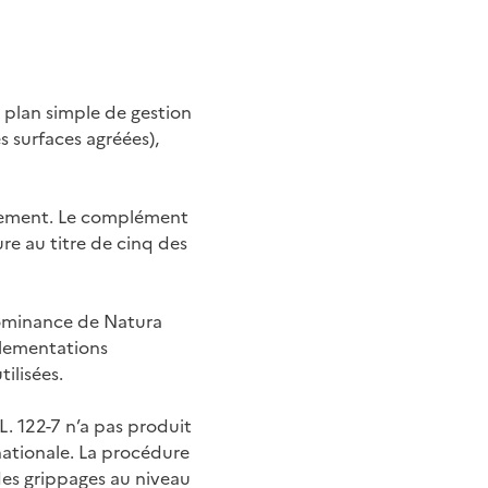
on plan simple de gestion
s surfaces agréées),
uement. Le complément
re au titre de cinq des
édominance de Natura
glementations
ilisées.
L. 122-7 n’a pas produit
 nationale. La procédure
des grippages au niveau