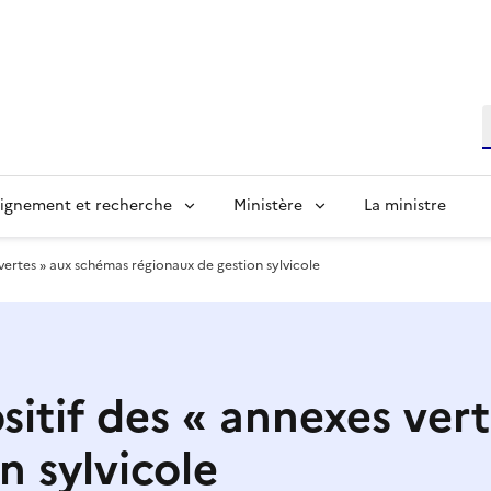
R
ignement et recherche
Ministère
La ministre
 vertes » aux schémas régionaux de gestion sylvicole
sitif des « annexes ver
n sylvicole