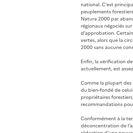
national. C'est princi
peuplements forestiers 
Natura 2000 par abando
régionaux négociés sur 
d’approbation. Certains
vertes, alors que la ci
2000 sans aucune consu
Enfin, la vérification 
actuellement, est ass
Comme la plupart des i
du bien-fondé de celui-
propriétaires forestier
recommandations pour l
Conformément à la tend
déconcentration de l’
rédaction d'une nouvell