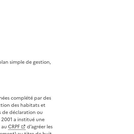
plan simple de gestion,
 années complété par des
tion des habitats et
s de déclaration ou
 2001 a institué une
t au
CRPF
d’agréer les
ement) au titre de huit