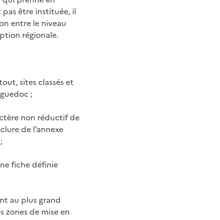
as être instituée, il
ion entre le niveau
option régionale.
out, sites classés et
nguedoc ;
actère non réductif de
clure de l’annexe
;
une fiche définie
ant au plus grand
s zones de mise en