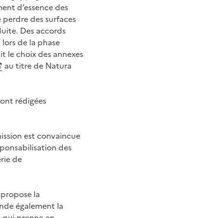
ment d’essence des
e perdre des surfaces
uite. Des accords
 lors de la phase
it le choix des annexes
au titre de Natura
sont rédigées
mission est convaincue
sponsabilisation des
rie de
 propose la
ande également la
et qui prenne en