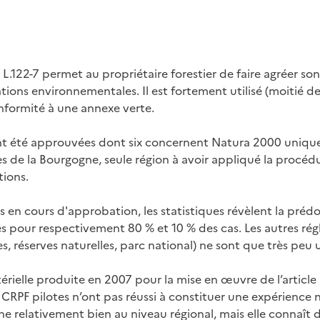
le L.122-7 permet au propriétaire forestier de faire agréer s
tions environnementales. Il est fortement utilisé (moitié de
onformité à une annexe verte.
nt été approuvées dont six concernent Natura 2000 uniq
 de la Bourgogne, seule région à avoir appliqué la procédu
tions.
xes en cours d'approbation, les statistiques révèlent la pr
sés pour respectivement 80 % et 10 % des cas. Les autres ré
 réserves naturelles, parc national) ne sont que très peu ut
stérielle produite en 2007 pour la mise en œuvre de l’article 
s CRPF pilotes n’ont pas réussi à constituer une expérience
ne relativement bien au niveau régional, mais elle connaît 