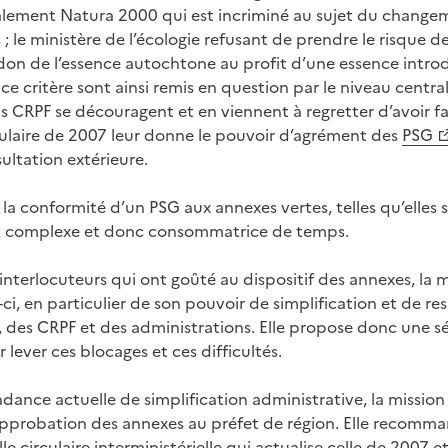
palement Natura 2000 qui est incriminé au sujet du change
; le ministère de l’écologie refusant de prendre le risque d
n de l’essence autochtone au profit d’une essence introd
ce critère sont ainsi remis en question par le niveau central
 CRPF se découragent et en viennent à regretter d’avoir fa
rculaire de 2007 leur donne le pouvoir d’agrément des
PSG
ltation extérieure.
de la conformité d’un PSG aux annexes vertes, telles qu’elles 
ez complexe et donc consommatrice de temps.
nterlocuteurs qui ont goûté au dispositif des annexes, la 
ci, en particulier de son pouvoir de simplification et de re
s, des CRPF et des administrations. Elle propose donc une sé
ever ces blocages et ces difficultés.
ance actuelle de simplification administrative, la mission
approbation des annexes au préfet de région. Elle recomm
e circulaire interministérielle qui actualise celle de 2007 