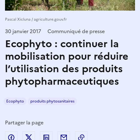
Pascal Xicluna / agriculture.gouv.fr
30 janvier 2017
Communiqué de presse
Ecophyto : continuer la
mobilisation pour réduire
l’utilisation des produits
phytopharmaceutiques
Ecophyto
produits phytosanitaires
Partager la page
Partager sur Facebook
Partager sur Twitter
Partager sur LinkedIn
Partager par email
Copier dans le presse