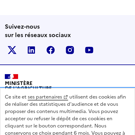
Suivez-nous
sur les réseaux sociaux
Le ministère sur Twitter
Le ministère sur LinkedIn
Le ministère sur Facebook
Le ministère sur Inst
Le ministère s
Pied de page
MINISTÈRE
DE L'AGRICULTURE
DE L'AGRO-ALIMENTAIRE
Ce site et
ses partenaires
utilisent des cookies afin
ET DE LA SOUVERAINETÉ
ALIMENTAIRE
de réaliser des statistiques d'audience et de vous
proposer des contenus multimedia. Vous pouvez
accepter ou refuser le dépôt de ces cookies en
cliquant sur le bouton correspondant. Nous
conservons ce choix pendant 6 mois. Vous pouvez à