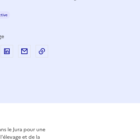
ctive
ge
 sur Facebook
artager sur Twitter
Partager sur LinkedIn
Partager par email
Copier dans le presse-papier
ans le Jura pour une
 l'élevage et de la