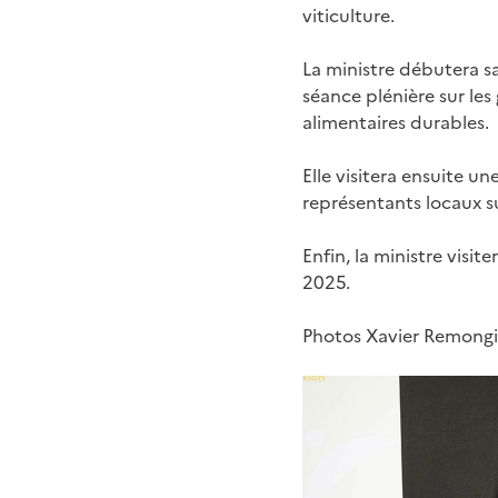
viticulture.
La ministre débutera s
séance plénière sur les
alimentaires durables.
Elle visitera ensuite u
représentants locaux sur
Enfin, la ministre visit
2025.
Photos Xavier Remongin
Galerie d'im
1