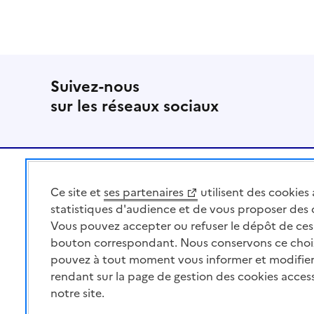
Suivez-nous
sur les réseaux sociaux
Pied de page
Ce site et
ses partenaires
utilisent des cookies 
MINISTÈRE
DE L'AGRICULTURE
statistiques d'audience et de vous proposer des
DE L'AGRO-ALIMENTAIRE
Vous pouvez accepter ou refuser le dépôt de ces 
ET DE LA SOUVERAINETÉ
bouton correspondant. Nous conservons ce choi
ALIMENTAIRE
pouvez à tout moment vous informer et modifier
rendant sur la page de gestion des cookies acces
notre site.