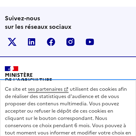
Suivez-nous
sur les réseaux sociaux
Le ministère sur Twitter
Le ministère sur LinkedIn
Le ministère sur Facebook
Le ministère sur Inst
Le ministère s
Pied de page
MINISTÈRE
DE L'AGRICULTURE
DE L'AGRO-ALIMENTAIRE
Ce site et
ses partenaires
utilisent des cookies afin
ET DE LA SOUVERAINETÉ
ALIMENTAIRE
de réaliser des statistiques d'audience et de vous
proposer des contenus multimedia. Vous pouvez
accepter ou refuser le dépôt de ces cookies en
cliquant sur le bouton correspondant. Nous
conservons ce choix pendant 6 mois. Vous pouvez à
legifrance.gouv.fr
info.gouv.fr
tout moment vous informer et modifier votre choix en