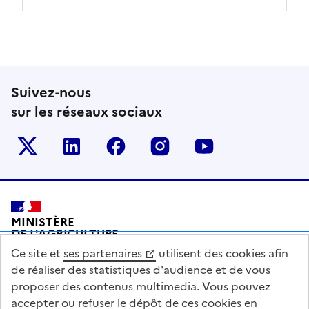
Suivez-nous
sur les réseaux sociaux
Le ministère sur Twitter
Le ministère sur LinkedIn
Le ministère sur Facebook
Le ministère sur Inst
Le ministère s
Pied de page
MINISTÈRE
DE L'AGRICULTURE
DE L'AGRO-ALIMENTAIRE
Ce site et
ses partenaires
utilisent des cookies afin
ET DE LA SOUVERAINETÉ
ALIMENTAIRE
de réaliser des statistiques d'audience et de vous
proposer des contenus multimedia. Vous pouvez
accepter ou refuser le dépôt de ces cookies en