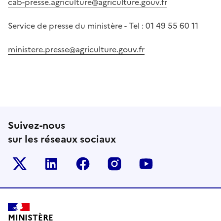
cab-presse.agriculture@agriculture.gouv.fr
Service de presse du ministère - Tel : 01 49 55 60 11
ministere.presse@agriculture.gouv.fr
Suivez-nous
sur les réseaux sociaux
Le ministère sur Twitter
Le ministère sur LinkedIn
Le ministère sur Facebook
Le ministère sur Inst
Le ministère s
Pied de page
MINISTÈRE