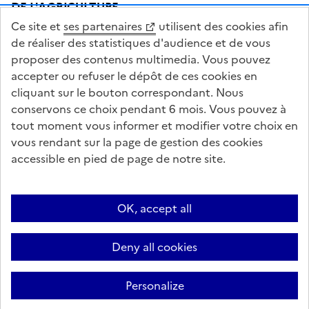
DE L'AGRICULTURE
DE L'AGRO-ALIMENTAIRE
Ce site et
ses partenaires
utilisent des cookies afin
ET DE LA SOUVERAINETÉ
ALIMENTAIRE
de réaliser des statistiques d'audience et de vous
proposer des contenus multimedia. Vous pouvez
accepter ou refuser le dépôt de ces cookies en
cliquant sur le bouton correspondant. Nous
conservons ce choix pendant 6 mois. Vous pouvez à
legifrance.gouv.fr
info.gouv.fr
tout moment vous informer et modifier votre choix en
vous rendant sur la page de gestion des cookies
service-public.gouv.fr
data.gouv.fr
accessible en pied de page de notre site.
Acceo
Plan du site
Accessibilité : partiellement conforme
OK, accept all
Questions fréquentes / Contacts
Informations publiques
Flux RSS
Mentions légales
Archives presse
English contents
Cookies
Deny all cookies
Paramètres d'affichage
Sauf mention contraire, tous les textes de ce site sont sous licence
Personalize
etalab-2.0