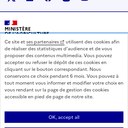
Pied de page
MINISTÈRE
DE L'AGRICULTURE
DE L'AGRO-ALIMENTAIRE
Ce site et
ses partenaires
utilisent des cookies afin
ET DE LA SOUVERAINETÉ
ALIMENTAIRE
de réaliser des statistiques d'audience et de vous
proposer des contenus multimedia. Vous pouvez
accepter ou refuser le dépôt de ces cookies en
cliquant sur le bouton correspondant. Nous
conservons ce choix pendant 6 mois. Vous pouvez à
legifrance.gouv.fr
info.gouv.fr
tout moment vous informer et modifier votre choix en
vous rendant sur la page de gestion des cookies
service-public.gouv.fr
data.gouv.fr
accessible en pied de page de notre site.
Acceo
Plan du site
Accessibilité : partiellement conforme
OK, accept all
Questions fréquentes / Contacts
Informations publiques
Flux RSS
Mentions légales
Archives presse
English contents
Cookies