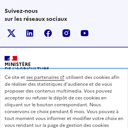
Suivez-nous
sur les réseaux sociaux
Le ministère sur Twitter
Le ministère sur LinkedIn
Le ministère sur Facebook
Le ministère sur Inst
Le ministère s
Pied de page
MINISTÈRE
DE L'AGRICULTURE
DE L'AGRO-ALIMENTAIRE
Ce site et
ses partenaires
utilisent des cookies afin
ET DE LA SOUVERAINETÉ
ALIMENTAIRE
de réaliser des statistiques d'audience et de vous
proposer des contenus multimedia. Vous pouvez
accepter ou refuser le dépôt de ces cookies en
cliquant sur le bouton correspondant. Nous
conservons ce choix pendant 6 mois. Vous pouvez à
legifrance.gouv.fr
info.gouv.fr
tout moment vous informer et modifier votre choix en
vous rendant sur la page de gestion des cookies
service-public.gouv.fr
data.gouv.fr