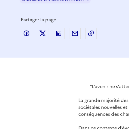
observatoire des missions et des métiers
Partager la page
Partager sur Facebook
Partager sur Twitter
Partager sur LinkedIn
Partager par email
Copier dans le
"L’avenir ne s’att
La grande majorité des
sociétales nouvelles et
conséquences des chang
Dans ce contexte d’évol