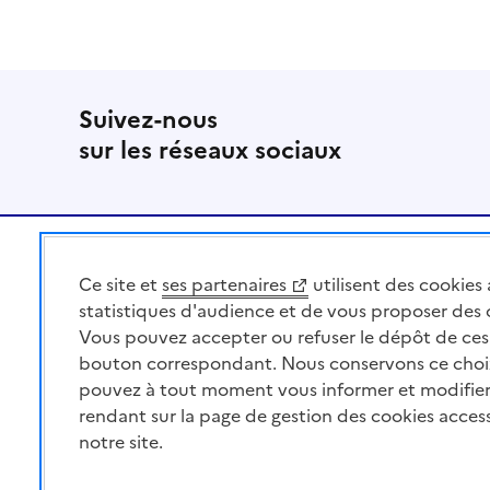
Suivez-nous
sur les réseaux sociaux
Pied de page
Ce site et
ses partenaires
utilisent des cookies 
MINISTÈRE
DE L'AGRICULTURE
statistiques d'audience et de vous proposer des
DE L'AGRO-ALIMENTAIRE
Vous pouvez accepter ou refuser le dépôt de ces 
ET DE LA SOUVERAINETÉ
bouton correspondant. Nous conservons ce choi
ALIMENTAIRE
pouvez à tout moment vous informer et modifier
rendant sur la page de gestion des cookies acces
notre site.