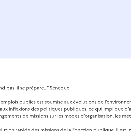
 presse-papier
end pas, il se prépare..." Sénèque
 emplois publics est soumise aux évolutions de l’environ
 aux inflexions des politiques publiques, ce qui implique d’a
ements de missions sur les modes d’organisation, les mét
ution rapide des missions de la Fonction publique, il est 