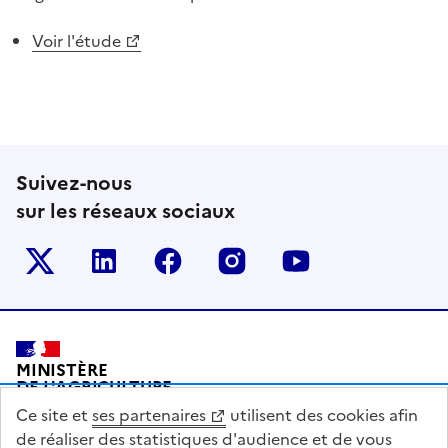
Voir l'étude
Suivez-nous
sur les réseaux sociaux
Le ministère sur Twitter
Le ministère sur LinkedIn
Le ministère sur Facebook
Le ministère sur Inst
Le ministère s
Pied de page
MINISTÈRE
DE L'AGRICULTURE
DE L'AGRO-ALIMENTAIRE
Ce site et
ses partenaires
utilisent des cookies afin
ET DE LA SOUVERAINETÉ
ALIMENTAIRE
de réaliser des statistiques d'audience et de vous