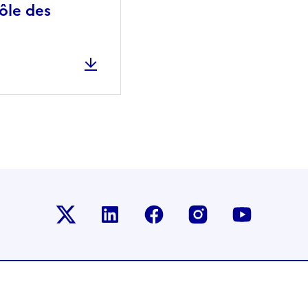
ôle des
Le ministère sur Twitter
Le ministère sur LinkedIn
Le ministère sur Faceb
Le ministère su
Le minis