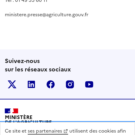
ministere.presse@agriculture.gouv.fr
Suivez-nous
sur les réseaux sociaux
Le ministère sur Twitter
Le ministère sur LinkedIn
Le ministère sur Facebook
Le ministère sur Inst
Le ministère s
Pied de page
MINISTÈRE
DE L'AGRICULTURE
DE L'AGRO-ALIMENTAIRE
Ce site et
ses partenaires
utilisent des cookies afin
ET DE LA SOUVERAINETÉ