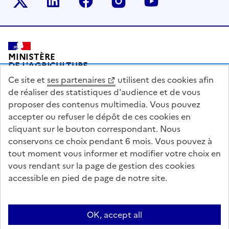
Le ministère sur Twitter
Le ministère sur LinkedIn
Le ministère sur Facebook
Le ministère sur Inst
Le ministère s
Pied de page
MINISTÈRE
DE L'AGRICULTURE
DE L'AGRO-ALIMENTAIRE
Ce site et
ses partenaires
utilisent des cookies afin
ET DE LA SOUVERAINETÉ
ALIMENTAIRE
de réaliser des statistiques d'audience et de vous
proposer des contenus multimedia. Vous pouvez
accepter ou refuser le dépôt de ces cookies en
cliquant sur le bouton correspondant. Nous
conservons ce choix pendant 6 mois. Vous pouvez à
legifrance.gouv.fr
info.gouv.fr
tout moment vous informer et modifier votre choix en
vous rendant sur la page de gestion des cookies
service-public.gouv.fr
data.gouv.fr
accessible en pied de page de notre site.
Acceo
Plan du site
Accessibilité : partiellement conforme
OK, accept all
Questions fréquentes / Contacts
Informations publiques
Flux RSS