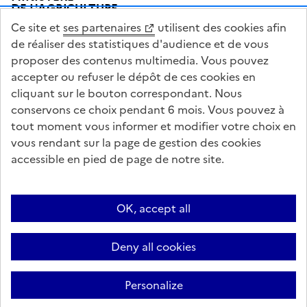
DE L'AGRICULTURE
DE L'AGRO-ALIMENTAIRE
Ce site et
ses partenaires
utilisent des cookies afin
ET DE LA SOUVERAINETÉ
ALIMENTAIRE
de réaliser des statistiques d'audience et de vous
proposer des contenus multimedia. Vous pouvez
accepter ou refuser le dépôt de ces cookies en
cliquant sur le bouton correspondant. Nous
conservons ce choix pendant 6 mois. Vous pouvez à
legifrance.gouv.fr
info.gouv.fr
tout moment vous informer et modifier votre choix en
vous rendant sur la page de gestion des cookies
service-public.gouv.fr
data.gouv.fr
accessible en pied de page de notre site.
Acceo
Plan du site
Accessibilité : partiellement conforme
OK, accept all
Questions fréquentes / Contacts
Informations publiques
Flux RSS
Mentions légales
Archives presse
English contents
Cookies
Deny all cookies
Paramètres d'affichage
Sauf mention contraire, tous les textes de ce site sont sous licence
Personalize
etalab-2.0