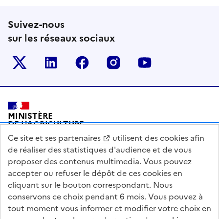
Suivez-nous
sur les réseaux sociaux
Le ministère sur Twitter
Le ministère sur LinkedIn
Le ministère sur Facebook
Le ministère sur Inst
Le ministère s
Pied de page
MINISTÈRE
DE L'AGRICULTURE
DE L'AGRO-ALIMENTAIRE
Ce site et
ses partenaires
utilisent des cookies afin
ET DE LA SOUVERAINETÉ
ALIMENTAIRE
de réaliser des statistiques d'audience et de vous
proposer des contenus multimedia. Vous pouvez
accepter ou refuser le dépôt de ces cookies en
cliquant sur le bouton correspondant. Nous
conservons ce choix pendant 6 mois. Vous pouvez à
legifrance.gouv.fr
info.gouv.fr
tout moment vous informer et modifier votre choix en