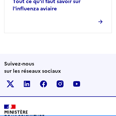
Tout ce qu'il faut savoir sur
l'influenza aviaire
Suivez-nous
sur les réseaux sociaux
Le ministère sur Twitter
Le ministère sur LinkedIn
Le ministère sur Facebook
Le ministère sur Inst
Le ministère s
Pied de page
MINISTÈRE